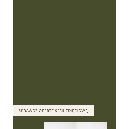
Wierzę w wrażliwych, autentycznych ludzi i daję
im przestrzeń oraz uważność, by mogli zobaczyć
piękno codziennych relacji.
Moja fotografia skupia się na chwilach „pomiędzy” –
tam, gdzie kryje się prawdziwa bliskość i ulotność
wspomnień.
SPRAWDŹ OFERTĘ SESJI ZDJĘCIOWEJ