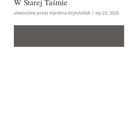
W Starej Taśmie
utworzone przez
Karolina Krysztofiak
|
sty 23, 2026
W STAREJ TAŚMIE