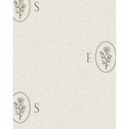
Zgoda na przetwarzanie danych osobowych:
Wyrażam zgodę na przetwarzanie moich danych
osobowych w celu udzielenia odpowiedzi na zapytanie.
Zapoznałam/-em się z
polityką prywatności
=
PRZEŚLIJ
2 + 2