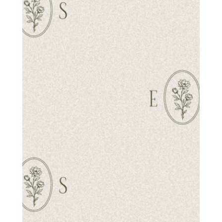
albo po prostu chcesz podzielić się pomysłem
— napisz do mnie. Każda wiadomość zaczyna się
od Waszych uczuć i tego, co jest dla Was ważne.
Preferuję kontakt mailowy:
eliza.salwin.fotografia@gmail.com
Odpowiadam zwykle w ciągu 3 dni roboczych.
Najczęściej pracuję w okolicach Mokrej Wsi
i województwa mazowieckiego, ale podróżuję
również w inne miejsca po wcześniejszym ustaleniu.