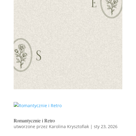
Zgoda na przetwarzanie danych osobowych:
Wyrażam zgodę na przetwarzanie moich danych
osobowych w celu udzielenia odpowiedzi na zapytanie.
Zapoznałam/-em się z
polityką prywatności
=
PRZEŚLIJ
1 + 12
Romantycznie i Retro
utworzone przez
Karolina Krysztofiak
|
sty 23, 2026