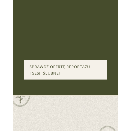
by mogli zobaczyć piękno codziennych
relacji.
Moja fotografia skupia się na chwilach
„pomiędzy” – tam, gdzie kryje się
prawdziwa bliskość i ulotność
wspomnień.
SPRAWDŹ OFERTĘ REPORTAŻU
I SESJI ŚLUBNEJ
POROZMAWIAM
O TWOIM POMYŚLE