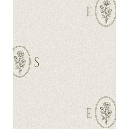
NA SESJĘ LUB
PROJEKT.
Porozmawiajmy o chwilach, które warto
zatrzymać.
Jeśli marzysz o sesji pełnej emocji,
reportażu, który opowie Waszą historię,
albo po prostu chcesz podzielić się pomysłem
— napisz do mnie. Każda wiadomość zaczyna się
od Waszych uczuć i tego, co jest dla Was ważne.
Preferuję kontakt mailowy:
eliza.salwin.fotografia@gmail.com
Odpowiadam zwykle w ciągu 3 dni roboczych.
Najczęściej pracuję w okolicach Mokrej Wsi
i województwa mazowieckiego, ale podróżuję
również w inne miejsca po wcześniejszym ustaleniu.