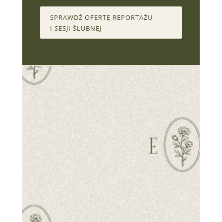
SPRAWDŹ OFERTĘ REPORTAŻU
I SESJI ŚLUBNEJ
POROZMAWIAM
O TWOIM POMYŚLE
NA SESJĘ LUB
PROJEKT.
Porozmawiajmy o chwilach, które warto
zatrzymać.
Jeśli marzysz o sesji pełnej emocji,
reportażu, który opowie Waszą historię,