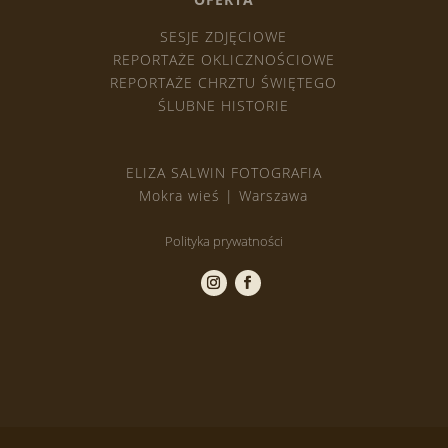
SESJE ZDJĘCIOWE
REPORTAŻE OKLICZNOŚCIOWE
REPORTAŻE CHRZTU ŚWIĘTEGO
ŚLUBNE HISTORIE
ELIZA SALWIN FOTOGRAFIA
Mokra wieś | Warszawa
Polityka prywatności