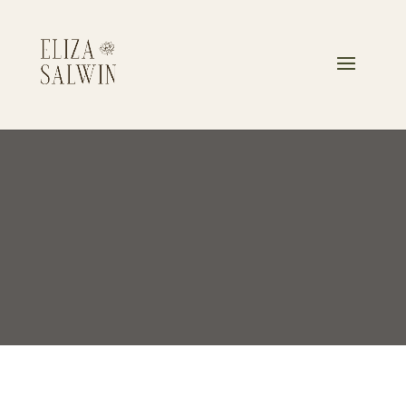
CHRZEST ŚWIĘTY
AURELII