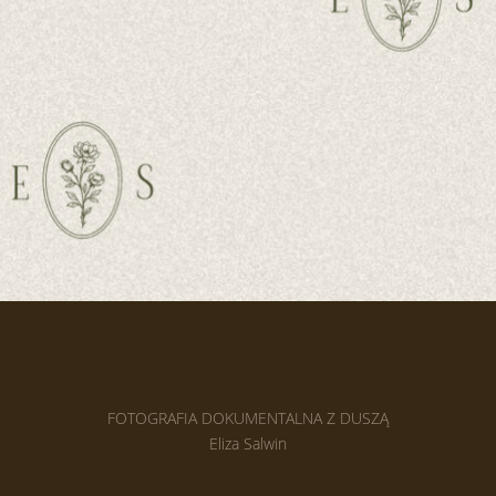
Zgoda na przetwarzanie danych osobowych:
Wyrażam zgodę na przetwarzanie moich danych osobowych w celu
udzielenia odpowiedzi na zapytanie. Zapoznałam/-em się z
polityką
prywatności
=
PRZEŚLIJ
7 + 11
FOTOGRAFIA DOKUMENTALNA Z DUSZĄ
Eliza Salwin