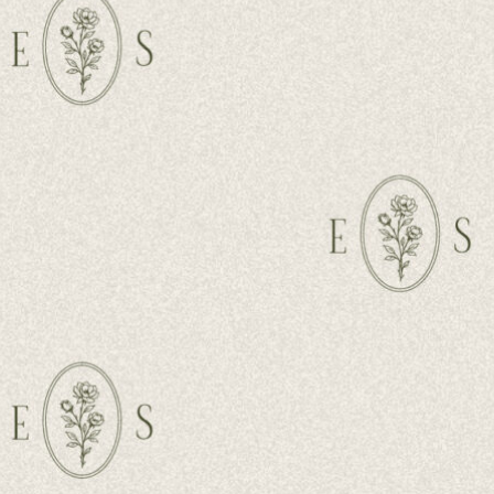
— napisz do mnie. Każda wiadomość zaczyna się od Waszych
uczuć i tego, co jest dla Was ważne.
Preferuję kontakt mailowy: eliza.salwin.fotografia@gmail.com
Odpowiadam zwykle w ciągu 3 dni roboczych.
Najczęściej pracuję w okolicach Mokrej Wsi
i województwa mazowieckiego, ale podróżuję również w inne
miejsca po wcześniejszym ustaleniu.