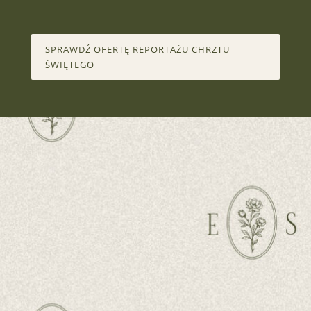
SPRAWDŹ OFERTĘ REPORTAŻU CHRZTU
ŚWIĘTEGO
POROZMAWIAM O TWOIM
POMYŚLE NA SESJĘ LUB
PROJEKT.
Porozmawiajmy o chwilach, które warto zatrzymać.
Jeśli
marzysz o sesji pełnej emocji, reportażu, który opowie Waszą
historię, albo po prostu chcesz podzielić się pomysłem